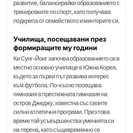
развитие, балансирайки образованието с
тренировките по спорт, като получава
подкрепа от семейството и менторите си.
Училища, посещавани през
формиращите му години
Ки Сунг-Йонг започва образованието си в
местно основно училище в Южна Корея,
където за първи път развива интерес
към футбола. По-късно посещава
гимназия в престижната гимназия на
остров Джеджу, известна със своите
силни атлетични програми. През това
време той усъвършенства уменията си
на терена, като същевременно се