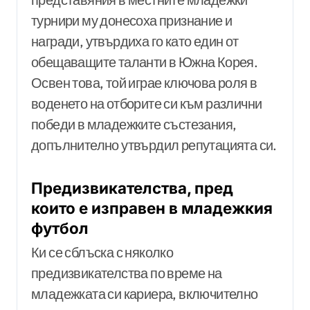
турнири му донесоха признание и
награди, утвърдиха го като един от
обещаващите таланти в Южна Корея.
Освен това, той играе ключова роля в
воденето на отборите си към различни
победи в младежките състезания,
допълнително утвърдил репутацията си.
Предизвикателства, пред
които е изправен в младежкия
футбол
Ки се сблъска с няколко
предизвикателства по време на
младежката си кариера, включително