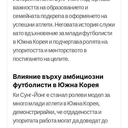
важността на образованието и
семейната подкрепа в оформянето на
успешни атлети. Неговата история служи
като вдъхновение за млади футболисти
в Южна Корея и подчертава ролята на
упоритостта и менторството в
постигането на целите.
Влияние върху амбициозни
футболисти в Южна Корея
Ки Сунг-Йонг е станал ролеви модел за
много млади атлети в Южна Корея,
демонстрирайки, че отдадеността и
упоритата работа могат да доведат до