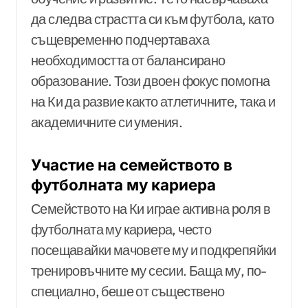
да следва страстта си към футбола, като
същевременно подчертаваха
необходимостта от балансирано
образование. Този двоен фокус помогна
на Ки да развие както атлетичните, така и
академичните си умения.
Участие на семейството в
футболната му кариера
Семейството на Ки играе активна роля в
футболната му кариера, често
посещавайки мачовете му и подкрепяйки
тренировъчните му сесии. Баща му, по-
специално, беше от съществено