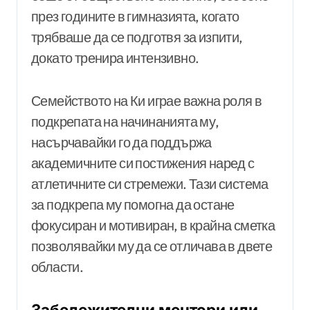
през годините в гимназията, когато
трябваше да се подготвя за изпити,
докато тренира интензивно.
Семейството на Ки играе важна роля в
подкрепата на начинанията му,
насърчавайки го да поддържа
академичните си постижения наред с
атлетичните си стремежи. Тази система
за подкрепа му помогна да остане
фокусиран и мотивиран, в крайна сметка
позволявайки му да се отличава в двете
области.
Забележителни ментори или