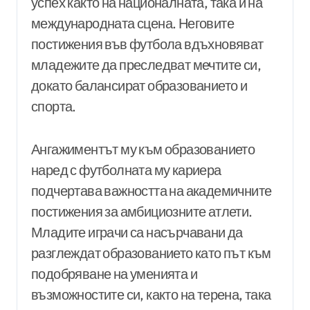
успех както на националната, така и на
международната сцена. Неговите
постижения във футбола вдъхновяват
младежите да преследват мечтите си,
докато балансират образованието и
спорта.
Ангажиментът му към образованието
наред с футболната му кариера
подчертава важността на академичните
постижения за амбициозните атлети.
Младите играчи са насърчавани да
разглеждат образованието като път към
подобряване на уменията и
възможностите си, както на терена, така