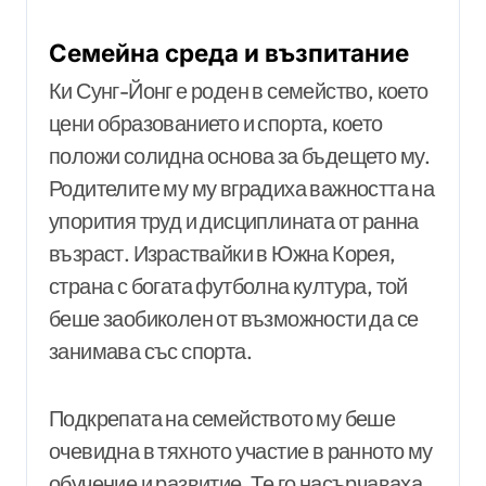
Семейна среда и възпитание
Ки Сунг-Йонг е роден в семейство, което
цени образованието и спорта, което
положи солидна основа за бъдещето му.
Родителите му му вградиха важността на
упорития труд и дисциплината от ранна
възраст. Израствайки в Южна Корея,
страна с богата футболна култура, той
беше заобиколен от възможности да се
занимава със спорта.
Подкрепата на семейството му беше
очевидна в тяхното участие в ранното му
обучение и развитие. Те го насърчаваха