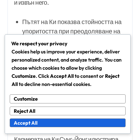
и извън него.
Пътят на Ки показва стойността на
упоритостта при преодоляване на
предизвикателства.
We respect your privacy
Той подчертава необходимостта от
Cookies help us improve your experience, deliver
менторство и насоки от опитни
personalized content, and analyze traffic. You can
играчи и треньори.
choose which cookies to allow by clicking
Customize
. Click
Accept All
to consent or
Reject
Успехът му доведе до увеличено
All
to decline non-essential cookies.
участие на общността в спортни
програми за младежи.
Customize
Уроци, извлечени от
Reject All
образователния и кариерен
Accept All
път
Кариерата на Ки Сунг-Йонг илюстрира,