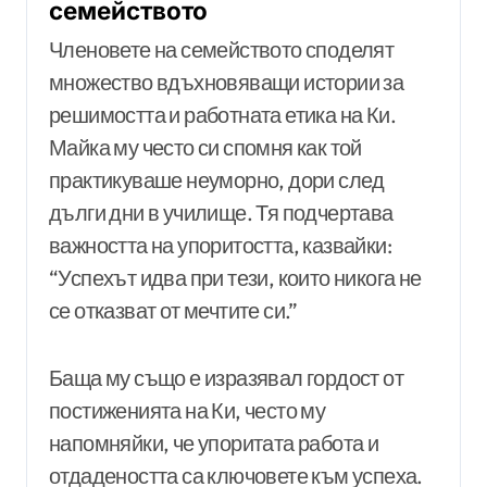
семейството
Членовете на семейството споделят
множество вдъхновяващи истории за
решимостта и работната етика на Ки.
Майка му често си спомня как той
практикуваше неуморно, дори след
дълги дни в училище. Тя подчертава
важността на упоритостта, казвайки:
“Успехът идва при тези, които никога не
се отказват от мечтите си.”
Баща му също е изразявал гордост от
постиженията на Ки, често му
напомняйки, че упоритата работа и
отдадеността са ключовете към успеха.