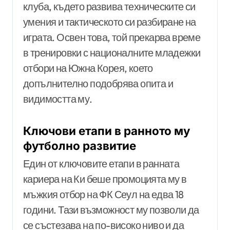
клуба, където развива техническите си
умения и тактическото си разбиране на
играта. Освен това, той прекарва време
в тренировки с националните младежки
отбори на Южна Корея, което
допълнително подобрява опита и
видимостта му.
Ключови етапи в ранното му
футболно развитие
Един от ключовите етапи в ранната
кариера на Ки беше промоцията му в
мъжкия отбор на ФК Сеул на едва 18
години. Тази възможност му позволи да
се състезава на по-високо ниво и да