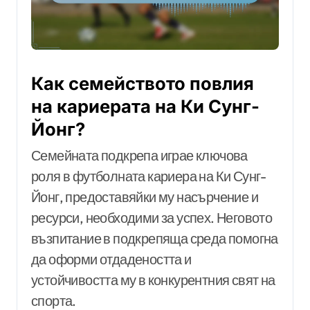
Как семейството повлия
на кариерата на Ки Сунг-
Йонг?
Семейната подкрепа играе ключова
роля в футболната кариера на Ки Сунг-
Йонг, предоставяйки му насърчение и
ресурси, необходими за успех. Неговото
възпитание в подкрепяща среда помогна
да оформи отдадеността и
устойчивостта му в конкурентния свят на
спорта.