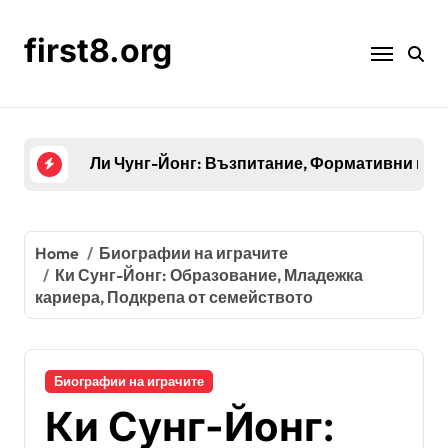
Skip
to
first8.org
content
Ки Сунг-Йонг: Образование, Младежка карие
Home
Биографии на играчите
Ки Сунг-Йонг: Образование, Младежка
кариера, Подкрепа от семейството
Биографии на играчите
Ки Сунг-Йонг: