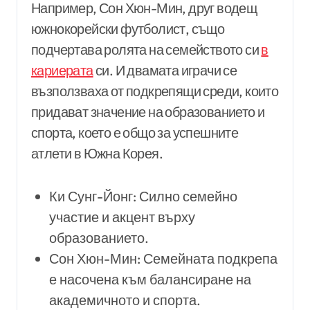
Например, Сон Хюн-Мин, друг водещ
южнокорейски футболист, също
подчертава ролята на семейството си
в
кариерата
си. И двамата играчи се
възползваха от подкрепящи среди, които
придават значение на образованието и
спорта, което е общо за успешните
атлети в Южна Корея.
Ки Сунг-Йонг: Силно семейно
участие и акцент върху
образованието.
Сон Хюн-Мин: Семейната подкрепа
е насочена към балансиране на
академичното и спорта.