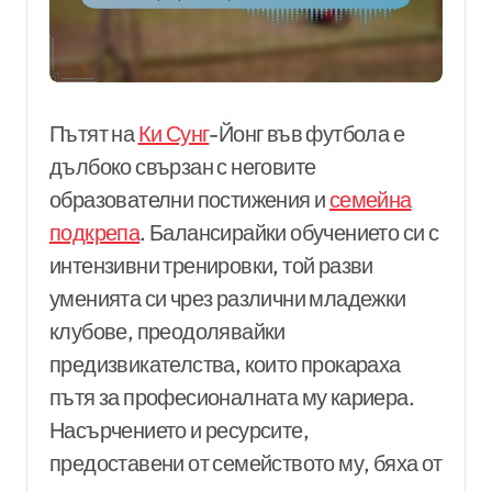
Пътят на
Ки Сунг
-Йонг във футбола е
дълбоко свързан с неговите
образователни постижения и
семейна
подкрепа
. Балансирайки обучението си с
интензивни тренировки, той разви
уменията си чрез различни младежки
клубове, преодолявайки
предизвикателства, които прокараха
пътя за професионалната му кариера.
Насърчението и ресурсите,
предоставени от семейството му, бяха от