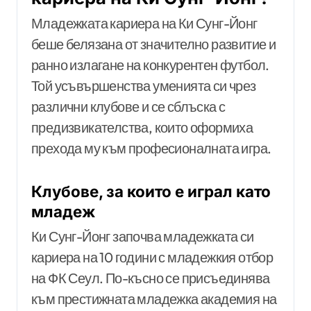
Младежката кариера на Ки Сунг-Йонг
беше белязана от значително развитие и
ранно излагане на конкурентен футбол.
Той усъвършенства уменията си чрез
различни клубове и се сблъска с
предизвикателства, които оформиха
прехода му към професионалната игра.
Клубове, за които е играл като
младеж
Ки Сунг-Йонг започва младежката си
кариера на 10 години с младежкия отбор
на ФК Сеул. По-късно се присъединява
към престижната младежка академия на