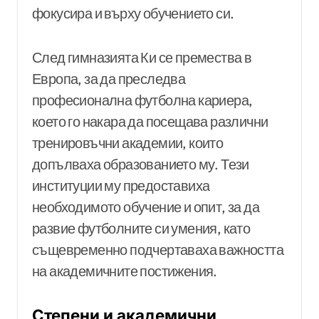
фокусира и върху обучението си.
След гимназията Ки се премества в
Европа, за да преследва
професионална футболна кариера,
което го накара да посещава различни
тренировъчни академии, които
допълваха образованието му. Тези
институции му предоставиха
необходимото обучение и опит, за да
развие футболните си умения, като
същевременно подчертаваха важността
на академичните постижения.
Степени и академични