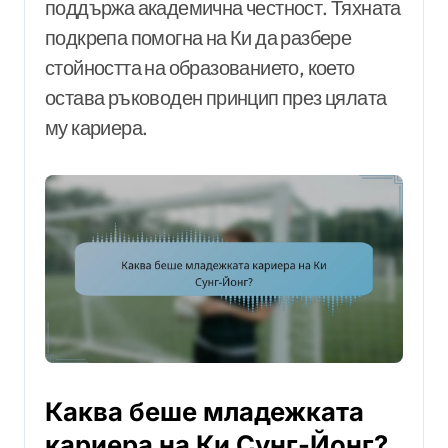
поддържа академична честност. Тяхната
подкрепа помогна на Ки да разбере
стойността на образованието, което
остава ръководен принцип през цялата
му кариера.
Каква беше младежката
кариера на Ки Сунг-Йонг?