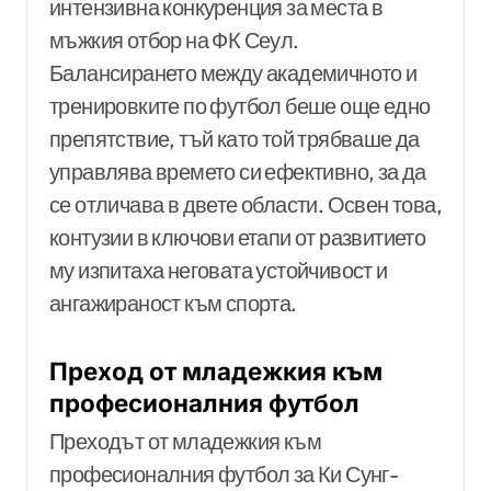
интензивна конкуренция за места в
мъжкия отбор на ФК Сеул.
Балансирането между академичното и
тренировките по футбол беше още едно
препятствие, тъй като той трябваше да
управлява времето си ефективно, за да
се отличава в двете области. Освен това,
контузии в ключови етапи от развитието
му изпитаха неговата устойчивост и
ангажираност към спорта.
Преход от младежкия към
професионалния футбол
Преходът от младежкия към
професионалния футбол за Ки Сунг-