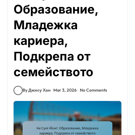
Образование,
Младежка
кариера,
Подкрепа от
семейството
By Джису Хан
Mar 3, 2026
No Comments