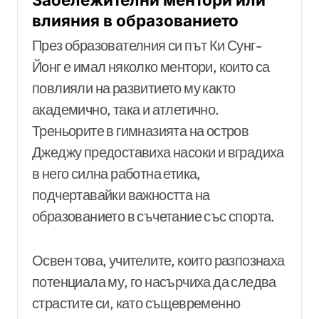
влияния в образованието
През образователния си път Ки Сунг-
Йонг е имал няколко ментори, които са
повлияли на развитието му както
академично, така и атлетично.
Треньорите в гимназията на остров
Джеджу предоставиха насоки и вградиха
в него силна работна етика,
подчертавайки важността на
образованието в съчетание със спорта.
Освен това, учителите, които разпознаха
потенциала му, го насърчиха да следва
страстите си, като същевременно