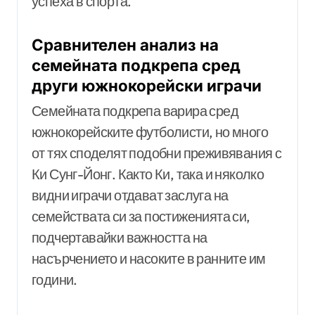
успеха в спорта.
Сравнителен анализ на
семейната подкрепа сред
други южнокорейски играчи
Семейната подкрепа варира сред
южнокорейските футболисти, но много
от тях споделят подобни преживявания с
Ки Сунг-Йонг. Както Ки, така и няколко
видни играчи отдават заслуга на
семействата си за постиженията си,
подчертавайки важността на
насърчението и насоките в ранните им
години.