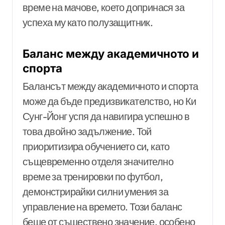
време на мачове, което допринася за
успеха му като полузащитник.
Баланс между академичното и
спорта
Балансът между академичното и спорта
може да бъде предизвикателство, но Ки
Сунг-Йонг успя да навигира успешно в
това двойно задължение. Той
приоритизира обучението си, като
същевременно отделя значително
време за тренировки по футбол,
демонстрирайки силни умения за
управление на времето. Този баланс
беше от съществено значение, особено