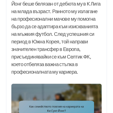
Йонг беше белязан от дебюта му в K Лига
на млада възраст. Ранното му излагане
на професионални мачове му помогна
бързо да се адаптира към изискванията
на мъжкия футбол. След успешния си
период в Южна Корея, той направи
значителен трансфер в Европа,
присъединявайки се към Селтик ФК,
което отбеляза важна стъпка в
професионалната му кариера.