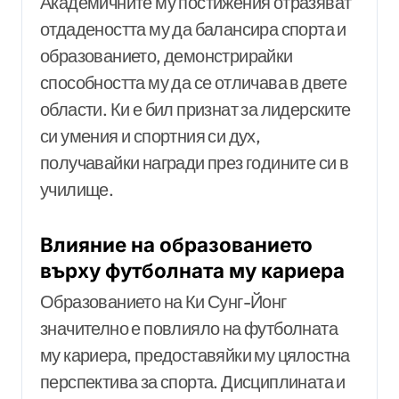
Академичните му постижения отразяват
отдадеността му да балансира спорта и
образованието, демонстрирайки
способността му да се отличава в двете
области. Ки е бил признат за лидерските
си умения и спортния си дух,
получавайки награди през годините си в
училище.
Влияние на образованието
върху футболната му кариера
Образованието на Ки Сунг-Йонг
значително е повлияло на футболната
му кариера, предоставяйки му цялостна
перспектива за спорта. Дисциплината и