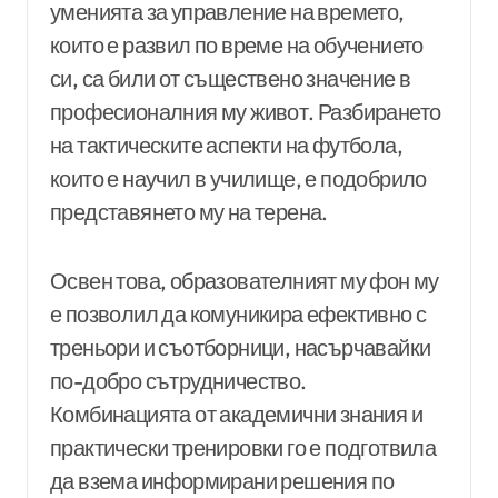
уменията за управление на времето,
които е развил по време на обучението
си, са били от съществено значение в
професионалния му живот. Разбирането
на тактическите аспекти на футбола,
които е научил в училище, е подобрило
представянето му на терена.
Освен това, образователният му фон му
е позволил да комуникира ефективно с
треньори и съотборници, насърчавайки
по-добро сътрудничество.
Комбинацията от академични знания и
практически тренировки го е подготвила
да взема информирани решения по