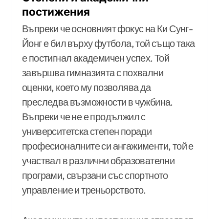
постижения
Въпреки че основният фокус на Ки Сунг-
Йонг е бил върху футбола, той също така
е постигнал академичен успех. Той
завършва гимназията с похвални
оценки, което му позволява да
преследва възможности в чужбина.
Въпреки че не е продължил с
университетска степен поради
професионалните си ангажименти, той е
участвал в различни образователни
програми, свързани със спортното
управление и треньорството.