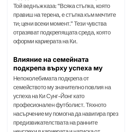
Той веднъж каза: “Всяка стъпка, която
правиш на терена, е стъпка към мечтите
ти; цени всеки момент.” Тези чувства
отразяват подкрепящата среда, която
оформи кариерата на Ки.
Влияние на семейната
подкрепа върху успеха му
Непоколебимата подкрепа от
семейството му значително повлия на
успеха на Ки Сунг-Йонг като
професионален футболист. Тяхното
насърчение му помогна да навигира през
предизвикателствата на ранните
неуспехи в кариерата и натиска от