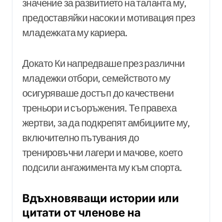
значение за развитието на таланта му,
предоставяйки насоки и мотивация през
младежката му кариера.
Докато Ки напредваше през различни
младежки отбори, семейството му
осигуряваше достъп до качествени
треньори и съоръжения. Те правеха
жертви, за да подкрепят амбициите му,
включително пътувания до
тренировъчни лагери и мачове, което
подсили ангажимента му към спорта.
Вдъхновяващи истории или
цитати от членове на