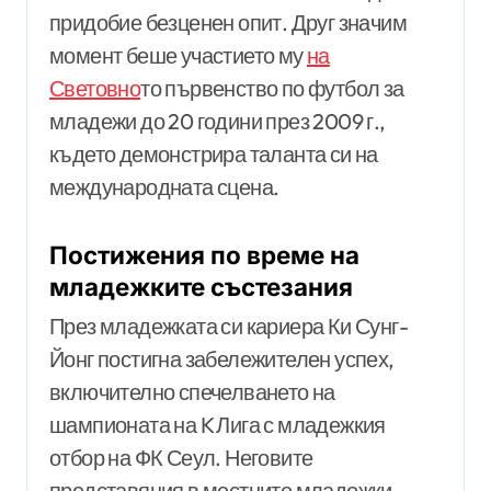
придобие безценен опит. Друг значим
момент беше участието му
на
Световно
то първенство по футбол за
младежи до 20 години през 2009 г.,
където демонстрира таланта си на
международната сцена.
Постижения по време на
младежките състезания
През младежката си кариера Ки Сунг-
Йонг постигна забележителен успех,
включително спечелването на
шампионата на K Лига с младежкия
отбор на ФК Сеул. Неговите
представяния в местните младежки