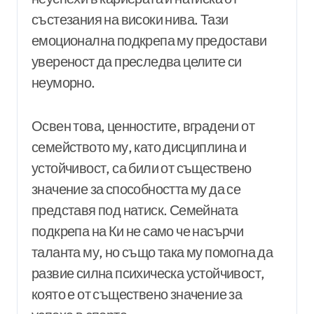
състезания на високи нива. Тази
емоционална подкрепа му предостави
увереност да преследва целите си
неуморно.
Освен това, ценностите, вградени от
семейството му, като дисциплина и
устойчивост, са били от съществено
значение за способността му да се
представя под натиск. Семейната
подкрепа на Ки не само че насърчи
таланта му, но също така му помогна да
развие силна психическа устойчивост,
която е от съществено значение за