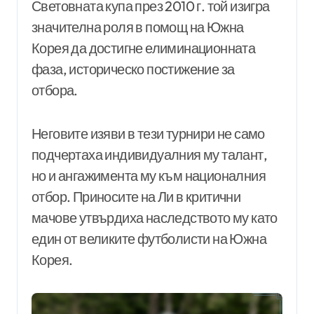
Световната купа през 2010 г. той изигра
значителна роля в помощ на Южна
Корея да достигне елиминационната
фаза, историческо постижение за
отбора.
Неговите изяви в тези турнири не само
подчертаха индивидуалния му талант,
но и ангажимента му към националния
отбор. Приносите на Ли в критични
мачове утвърдиха наследството му като
един от великите футболисти на Южна
Корея.