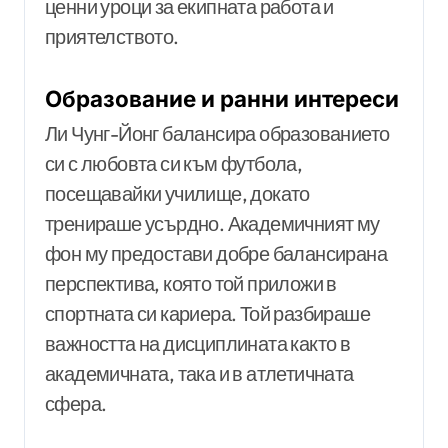
ценни уроци за екипната работа и
приятелството.
Образование и ранни интереси
Ли Чунг-Йонг балансира образованието
си с любовта си към футбола,
посещавайки училище, докато
тренираше усърдно. Академичният му
фон му предостави добре балансирана
перспектива, която той приложи в
спортната си кариера. Той разбираше
важността на дисциплината както в
академичната, така и в атлетичната
сфера.