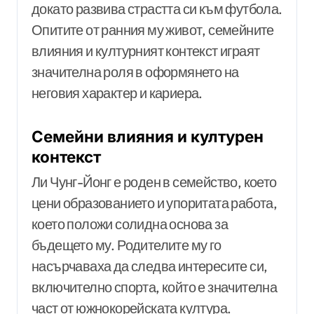
докато развива страстта си към футбола.
Опитите от ранния му живот, семейните
влияния и културният контекст играят
значителна роля в оформянето на
неговия характер и кариера.
Семейни влияния и културен
контекст
Ли Чунг-Йонг е роден в семейство, което
цени образованието и упоритата работа,
което положи солидна основа за
бъдещето му. Родителите му го
насърчаваха да следва интересите си,
включително спорта, който е значителна
част от южнокорейската култура.