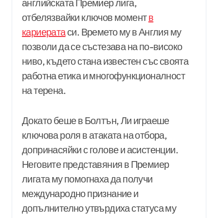
английската Премиер лига,
отбелязвайки ключов момент
в
кариерата
си. Времето му в Англия му
позволи да се състезава на по-високо
ниво, където стана известен със своята
работна етика и многофункционалност
на терена.
Докато беше в Болтън, Ли играеше
ключова роля в атаката на отбора,
допринасяйки с голове и асистенции.
Неговите представяния в Премиер
лигата му помогнаха да получи
международно признание и
допълнително утвърдиха статуса му