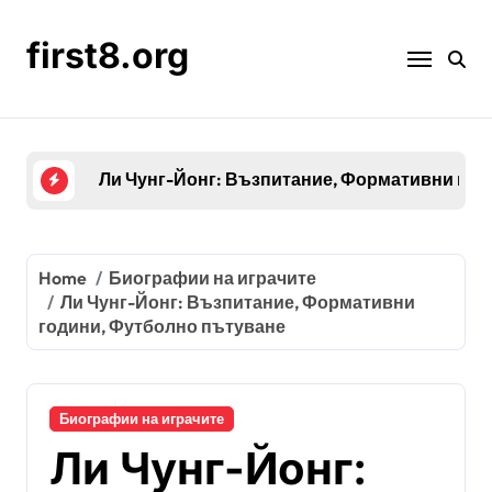
Skip
to
first8.org
content
Ки Сунг-Йонг: Образование, Младежка кари
Home
Биографии на играчите
Ли Чунг-Йонг: Възпитание, Формативни
години, Футболно пътуване
Биографии на играчите
Ли Чунг-Йонг: