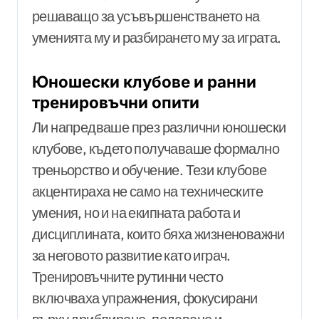
решаващо за усъвършенстването на
уменията му и разбирането му за играта.
Юношески клубове и ранни
тренировъчни опити
Ли напредваше през различни юношески
клубове, където получаваше формално
треньорство и обучение. Тези клубове
акцентираха не само на техническите
умения, но и на екипната работа и
дисциплината, които бяха жизненоважни
за неговото развитие като играч.
Тренировъчните рутинни често
включваха упражнения, фокусирани