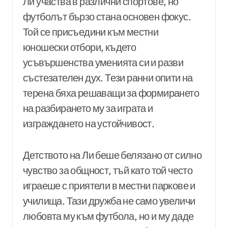
Ли участва в различни спортове, но
футболът бързо стана основен фокус.
Той се присъедини към местни
юношески отбори, където
усъвършенства уменията си и разви
състезателен дух. Тези ранни опити на
терена бяха решаващи за формирането
на разбирането му за играта и
изграждането на устойчивост.
Детството на Ли беше белязано от силно
чувство за общност, тъй като той често
играеше с приятели в местни паркове и
училища. Тази дружба не само увеличи
любовта му към футбола, но и му даде