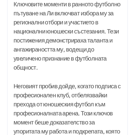
Ключовите моменти в ранното футболно
пътуване на Ли включват избора му за
регионални отбори и участието в
национални юношески състезания. Тези
постижения демонстрираха таланта и
ангажираността му, водещи до
увеличено признание в футболната
общност.
Неговият пробив дойде, когато подписа с
професионален клуб, отбелязвайки
прехода от юношеския футбол към
професионалната арена. Този ключов
момент беше доказателство за
упоритата му работа и подкрепата, която