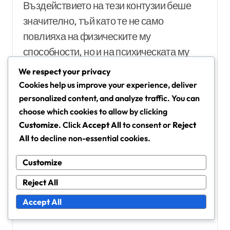
Въздействието на тези контузии беше
значително, тъй като те не само
повлияха на физическите му
способности, но и на психическата му
устойчивост. Преодоляването на
We respect your privacy
неуспехите изискваше силен умствен
Cookies help us improve your experience, deliver
наглас и решимост да се върне на върха
personalized content, and analyze traffic. You can
choose which cookies to allow by clicking
на представянето си.
Customize
. Click
Accept All
to consent or
Reject
All
to decline non-essential cookies.
Ли научи ценни уроци от тези опити,
включително важността на правилната
Customize
рехабилитация и поддържането на
Reject All
физическа форма, за да се предотвратят
Accept All
бъдещи контузии.