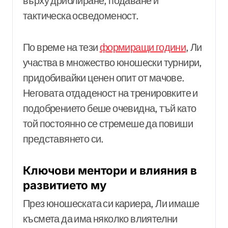
върху дриблиране, подаване и
тактическа осведоменост.
По време на тези
формиращи години
, Ли
участва в множество юношески турнири,
придобивайки ценен опит от мачове.
Неговата отдаденост на тренировките и
подобрението беше очевидна, тъй като
той постоянно се стремеше да повиши
представянето си.
Ключови ментори и влияния в
развитието му
През юношеската си кариера, Ли имаше
късмета да има няколко влиятелни