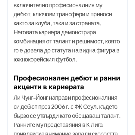
включително професионалния му
дебют, ключови трансфери и приноси
както за клуба, така и за страната.
Неговата кариера демонстрира
комбинация от талант и решимост, която
го е довела до статута на видна фигура в
южнокорейския футбол.
Професионален дебют и ранни
акценти в кариерата
Ли Чунг-Йонг направи професионалния
си дебют през 2006 г. с ФК Сеул, където
бързо се утвърди като обещаващ талант.
Ранните му представяния в К Лига
привлякоха внимание заради скоростта