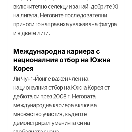
включително селекции за най-добрите XI
на лигата. Неговите последователни
приноси го направиха уважавана фигура
и в двете лиги.
Международна кариера с
националния отбор на Южна
Корея
Ли Чунг-Йонг е важен член на
националния отбор на Южна Корея от
дебюта си през 2008 г. Неговата
международна кариера включва
множество участия, където е
демонстрирал уменията си на
глобалната сцена.