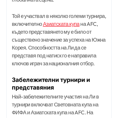
Той е участвал в няколко големи турнира,
включително
Азиатската купа
на AFC,
където представянето му е било от
съществено значение за успеха на Южна
Корея. Способността на Ли да се
представя под натиск го е направила
ключов играч за националния отбор.
Забележителни турнири и
представяния
Най-забележителните участия на Ли в
турнири включват Световната купа на
ФИФА и Азиатската купа на AFC. На