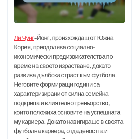
Ли Чунг
-Йонг, произхождащ от Южна
Корея, преодолява социално-
икономически предизвикателства по
време на своето израстване, докато
развива дълбока страст към футбола.
Неговите формиращи години са
характеризирани от силна семейна
подкрепа и влиятелно треньорство,
които положиха основите на успешната
му кариера. Докато навигираше в своята
футболна кариера, отдадеността и