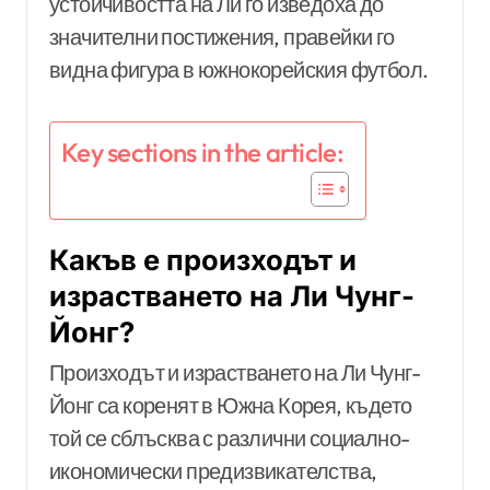
устойчивостта на Ли го изведоха до
значителни постижения, правейки го
видна фигура в южнокорейския футбол.
Key sections in the article:
Какъв е произходът и
израстването на Ли Чунг-
Йонг?
Произходът и израстването на Ли Чунг-
Йонг са коренят в Южна Корея, където
той се сблъсква с различни социално-
икономически предизвикателства,