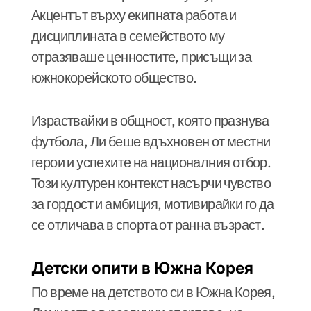
Акцентът върху екипната работа и
дисциплината в семейството му
отразяваше ценностите, присъщи за
южнокорейското общество.
Израствайки в общност, която празнува
футбола, Ли беше вдъхновен от местни
герои и успехите на националния отбор.
Този културен контекст насърчи чувство
за гордост и амбиция, мотивирайки го да
се отличава в спорта от ранна възраст.
Детски опити в Южна Корея
По време на детството си в Южна Корея,