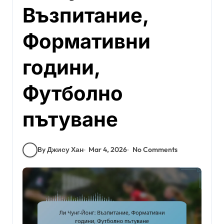
Възпитание,
Формативни
години,
Футболно
пътуване
By Джису Хан
Mar 4, 2026
No Comments