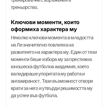
треньорство.
Ключови моменти, които
оформиха характера му
Няколко ключови момента в младостта
на Ли значително повлияха на
развитието на характера му. Един от тези
моменти беше избора му за престижна
юношеска футболна академия, което
валидираше упоритата му работа и
ангажираност. Тази възможност отвори
врати за него и утвърди решимостта му
да успее във футбола.