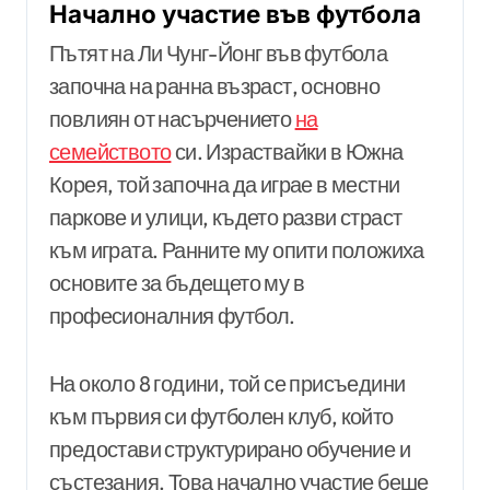
Начално участие във футбола
Пътят на Ли Чунг-Йонг във футбола
започна на ранна възраст, основно
повлиян от насърчението
на
семейството
си. Израствайки в Южна
Корея, той започна да играе в местни
паркове и улици, където разви страст
към играта. Ранните му опити положиха
основите за бъдещето му в
професионалния футбол.
На около 8 години, той се присъедини
към първия си футболен клуб, който
предостави структурирано обучение и
състезания. Това начално участие беше