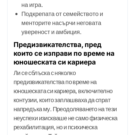
на игра.
Подкрепата от семейството и
менторите насърчи неговата
увереност и амбиция.
Предизвикателства, пред
които се изправи по време на
юношеската си кариера
Ли се сблъска с няколко
предизвикателства по време на
юношеската си кариера, включително
контузии, които заплашваха да спрат
напредъка му. Преодоляването на тези
неуспехи изискваше не само физическа
рехабилитация, но и психическа