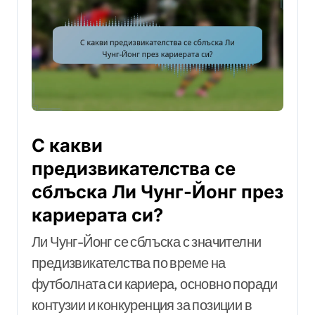
С какви
предизвикателства се
сблъска Ли Чунг-Йонг през
кариерата си?
Ли Чунг-Йонг се сблъска с значителни
предизвикателства по време на
футболната си кариера, основно поради
контузии и конкуренция за позиции в