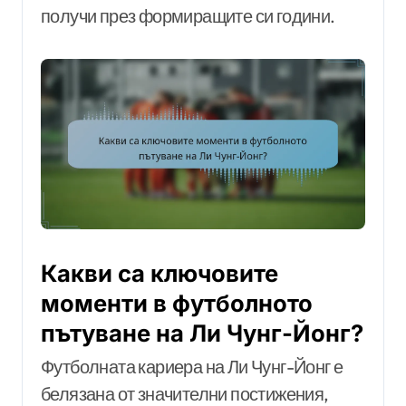
получи през формиращите си години.
Какви са ключовите
моменти в футболното
пътуване на Ли Чунг-Йонг?
Футболната кариера на Ли Чунг-Йонг е
белязана от значителни постижения,