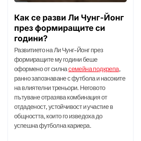
Как се разви Ли Чунг-Йонг
през формиращите си
години?
Развитието на Ли Чунг-Йонг през
формиращите му години беше
оформено от силна
семейна подкрепа
,
ранно запознаване с футбола и насоките
на влиятелни треньори. Неговото
пътуване отразява комбинация от
отдаденост, устойчивост и участие в
общността, които го изведоха до
успешна футболна кариера.