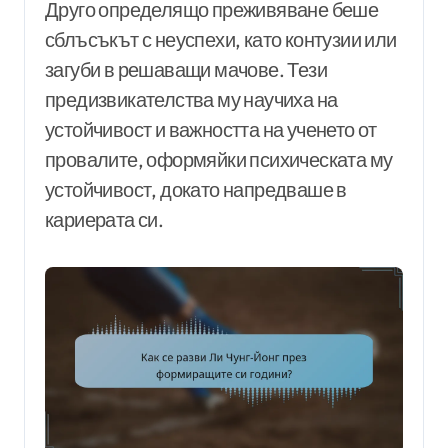
Друго определящо преживяване беше
сблъсъкът с неуспехи, като контузии или
загуби в решаващи мачове. Тези
предизвикателства му научиха на
устойчивост и важността на ученето от
провалите, оформяйки психическата му
устойчивост, докато напредваше в
кариерата си.