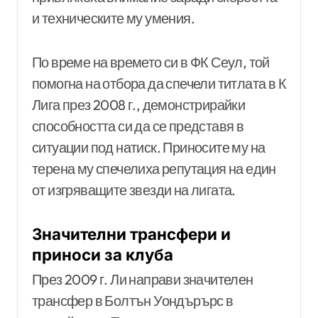
и техническите му умения.
По време на времето си в ФК Сеул, той
помогна на отбора да спечели титлата в К
Лига през 2008 г., демонстрирайки
способността си да се представя в
ситуации под натиск. Приносите му на
терена му спечелиха репутация на един
от изгряващите звезди на лигата.
Значителни трансфери и
приноси за клуба
През 2009 г. Ли направи значителен
трансфер в Болтън Уондърърс в