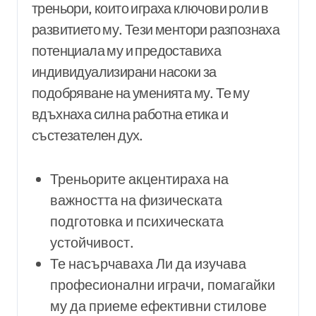
треньори, които играха ключови роли в
развитието му. Тези ментори разпознаха
потенциала му и предоставиха
индивидуализирани насоки за
подобряване на уменията му. Те му
вдъхнаха силна работна етика и
състезателен дух.
Треньорите акцентираха на
важността на физическата
подготовка и психическата
устойчивост.
Те насърчаваха Ли да изучава
професионални играчи, помагайки
му да приеме ефективни стилове