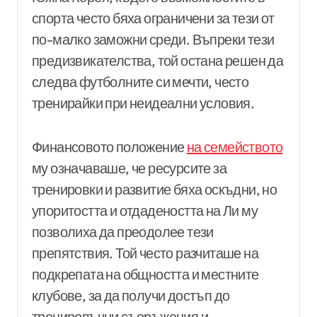
спорта често бяха ограничени за тези от
по-малко заможни среди. Въпреки тези
предизвикателства, той остана решен да
следва футболните си мечти, често
тренирайки при неидеални условия.
Финансовото положение
на семейството
му означаваше, че ресурсите за
тренировки и развитие бяха оскъдни, но
упоритостта и отдадеността на Ли му
позволиха да преодолее тези
препятствия. Той често разчиташе на
подкрепата на общността и местните
клубове, за да получи достъп до
тренировъчни съоръжения и