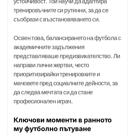
устойчивост. Той научи да адаптира
тренировъчните си рутинни, за да се
съобрази с възстановяването си.
Освен това, балансирането на футбола с
академичните задължения
представляваше предизвикателство. Ли
направи лични жертви, често
приоритизирайки тренировките и
мачовете пред социалните дейности, за
да следва мечтата си да стане
професионален играч.
Ключови моменти в ранното
му футболно пътуване