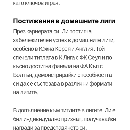
като ключов играч.
Постижения в домашните лиги
През кариерата си, Ли постигна
забележителен успех в домашните лиги,
особено в Южна Корея и Англия. Той
спечели титлата в К Лига с ФК Сеул и по-
късно достигна финала на ФА Къп с
Болтън, демонстрирайки способността
си да се състезава в различни формати
на лигите.
В допълнение към титлите в лигите, Ли е
бил индивидуално признат, получавайки
награди за представянето си,