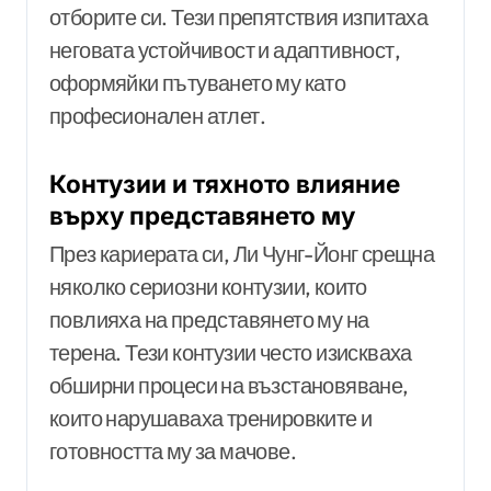
отборите си. Тези препятствия изпитаха
неговата устойчивост и адаптивност,
оформяйки пътуването му като
професионален атлет.
Контузии и тяхното влияние
върху представянето му
През кариерата си, Ли Чунг-Йонг срещна
няколко сериозни контузии, които
повлияха на представянето му на
терена. Тези контузии често изискваха
обширни процеси на възстановяване,
които нарушаваха тренировките и
готовността му за мачове.